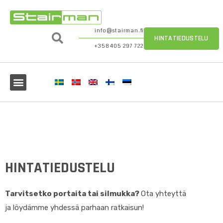
info@stairman.fi
HINTATIEDUSTELU
+358 405 297 722
HINTATIEDUSTELU
Tarvitsetko
portaita tai
silmukka
?
Ota yhteyttä
ja
löydämme yhdessä
parhaan
ratkaisun!