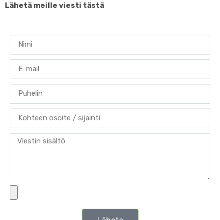
Lähetä meille viesti
tästä