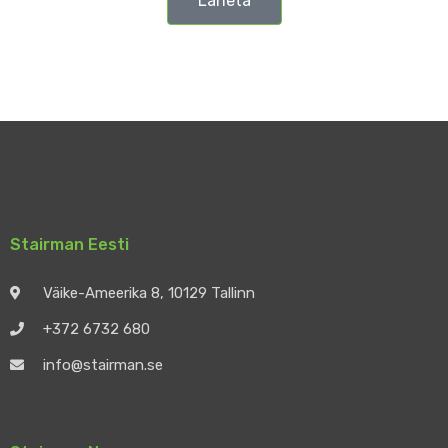
Läheta
Stairman Eesti
Väike-Ameerika 8, 10129 Tallinn
+372 6732 680
info@stairman.se