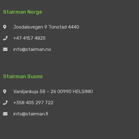
Stairman Norge
Josdalsvegen 9 Tonstad 4440
+47 4157 4825
info@stairman.no
Stairman Suomi
Vaniljankuja 3B – 26 00990 HELSINKI
+358 405 297 722
info@stairman.fi