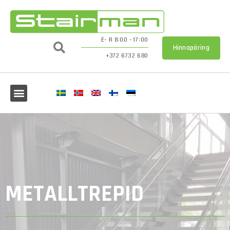
E- R 8:00 - 17:00
Hinnapäring
+372 6732 680
METALLTREPID