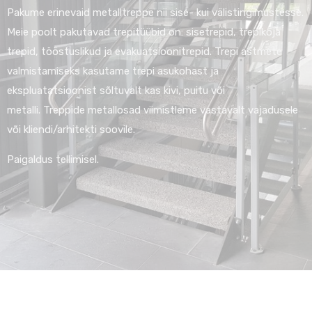
Pakume erinevaid metalltreppe nii sise- kui välistingimustesse.
Meie poolt pakutavad trepitüübid on: sisetrepid, trepikoja
trepid, tööstuslikud ja evakuatsioonitrepid. Trepi astmete
valmistamiseks kasutame trepi asukohast ja
ekspluatatsioonist sõltuvalt kas kivi, puitu või
metalli. Treppide metallosad viimistleme vastavalt vajadusele
või kliendi/arhitekti soovile.
Paigaldus tellimisel.