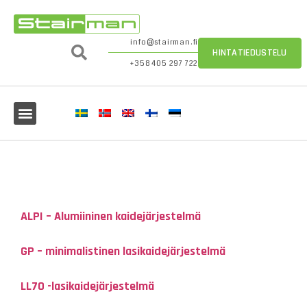
info@stairman.fi
HINTATIEDUSTELU
+358 405 297 722
ALPI – Alumiininen kaidejärjestelmä
GP – minimalistinen lasikaidejärjestelmä
LL70 -lasikaidejärjestelmä