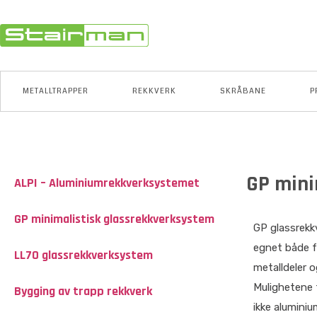
METALLTRAPPER
REKKVERK
SKRÅBANE
P
GP mini
ALPI – Aluminiumrekkverksystemet
GP minimalistisk glassrekkverksystem
GP glassrekk
egnet både f
LL70 glassrekkverksystem
metalldeler o
Mulighetene f
Bygging av trapp rekkverk
ikke aluminiu