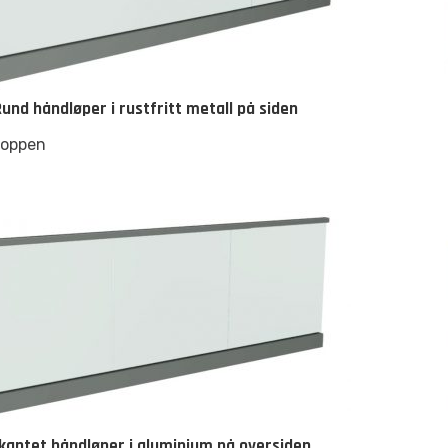
Rund håndløper i rustfritt metall på siden
toppen
rkantet håndløper i aluminium på oversiden