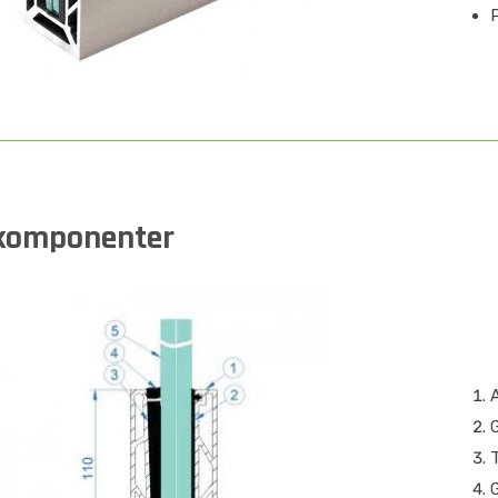
P
komponenter
A