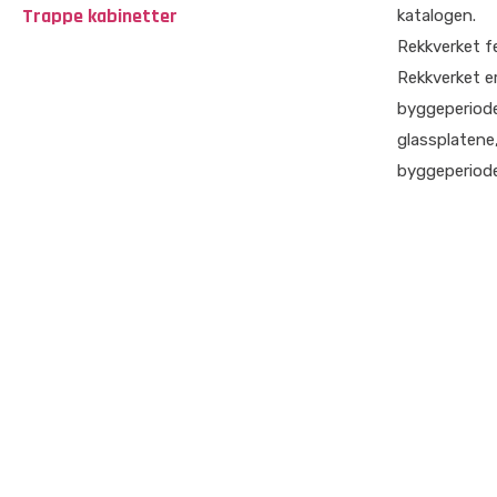
Trappe kabinetter
katalogen.
Rekkverket fe
Rekkverket e
byggeperioden
glassplatene,
byggeperiode