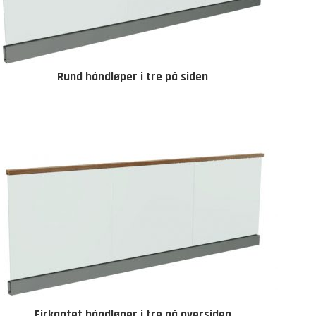
Rund håndløper i tre på siden
Firkantet håndløper i tre på oversiden