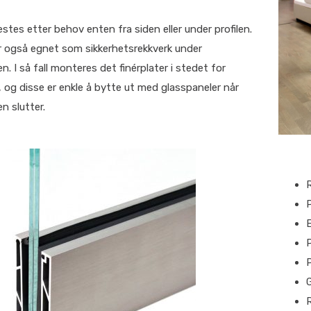
stes etter behov enten fra siden eller under profilen.
r også egnet som sikkerhetsrekkverk under
. I så fall monteres det finérplater i stedet for
 og disse er enkle å bytte ut med glasspaneler når
n slutter.
R
E
G
R