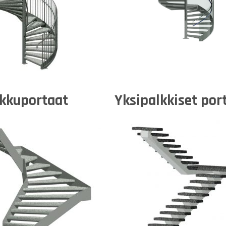
nkkuportaat
Yksipalkkiset por