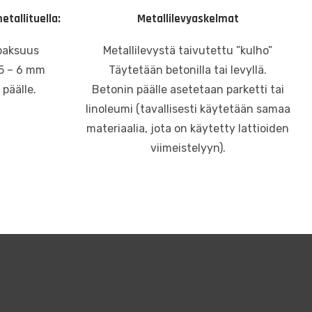
tallituella:
Metallilevyaskelmat
paksuus
Metallilevystä taivutettu ”kulho”
5 – 6 mm
Täytetään betonilla tai levyllä.
päälle.
Betonin päälle asetetaan parketti tai
linoleumi (tavallisesti käytetään samaa
materiaalia, jota on käytetty lattioiden
viimeistelyyn).