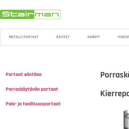
METALLI PORTAAT
KAITEET
RAMPIT
HINTA
Porrask
Portaat elintilaa
Porraskäytävän portaat
Kierrep
Palo- ja teollisuusportaat