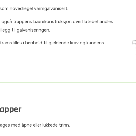
r som hovedregel varmgalvanisert.
l også trappens bærekonstruksjon overflatebehandles
llegg til galvaniseringen.
ramstilles i henhold til gjeldende krav og kundens
rapper
lages med åpne eller lukkede trinn.