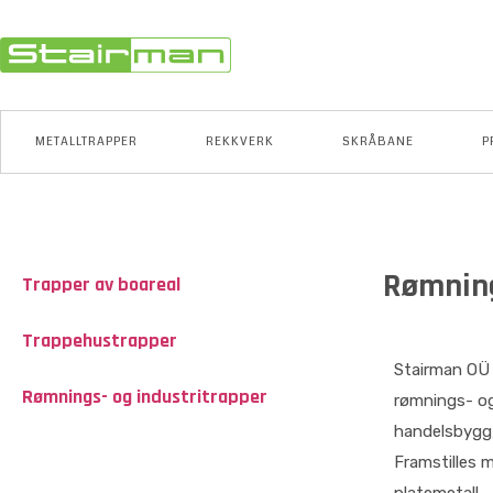
METALLTRAPPER
REKKVERK
SKRÅBANE
P
Rømning
Trapper av boareal
Trappehustrapper
Stairman OÜ p
Rømnings- og industritrapper
rømnings- og 
handelsbygg,
Framstilles m