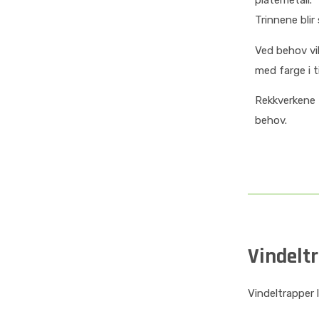
platemetall.
Trinnene bli
Ved behov vi
med farge i ti
Rekkverkene f
behov.
Vindelt
Vindeltrapper 