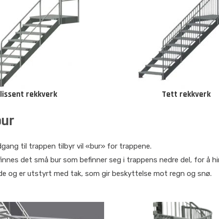
lissent rekkverk
Tett rekkverk
bur
gang til trappen tilbyr vil «bur» for trappene.
finnes det små bur som befinner seg i trappens nedre del, for å hin
e og er utstyrt med tak, som gir beskyttelse mot regn og snø.