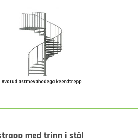
Avatud astmevahedega keerdtrepp
trapp med trinn i stål