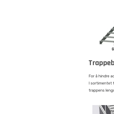
G
Trappe
For å hindre ad
I sortimentet 
trappens lengd