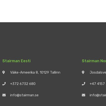
Stairman Eesti
Stairman No
Väike-Ameerika 8, 10129 Tallinn
Josdalsv
+372 6732 680
+47 4157
info@stairman.se
info@stai