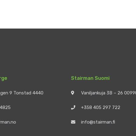
rge
Stairman Suomi
egen 9 Tonstad 4440
Vaniljankuja 3B – 26 009
 4825
+358 405 297 722
rman.no
info@stairman.fi