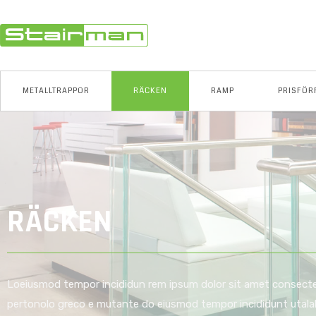
METALLTRAPPOR
RÄCKEN
RAMP
PRISFÖR
RÄCKEN
Loeiusmod tempor incididun rem ipsum dolor sit amet consectet
pertonolo greco e mutante do eiusmod tempor incididunt utalab