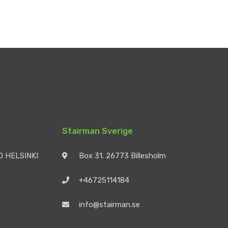
Stairman Sverige
90 HELSINKI
Box 31. 26773 Billesholm
+46725114184
info@stairman.se