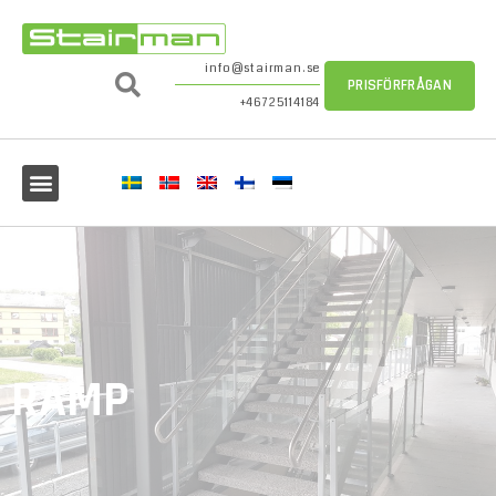
info@stairman.se
PRISFÖRFRÅGAN
+46725114184
RAMP