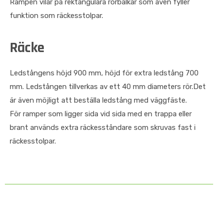
Rampen vilar på rektangulära rörbalkar som även fyller
funktion som räckesstolpar.
Räcke
Ledstångens höjd 900 mm, höjd för extra ledstång 700
mm. Ledstången tillverkas av ett 40 mm diameters rör.Det
är även möjligt att beställa ledstång med väggfäste.
För ramper som ligger sida vid sida med en trappa eller
brant används extra räckesståndare som skruvas fast i
räckesstolpar.