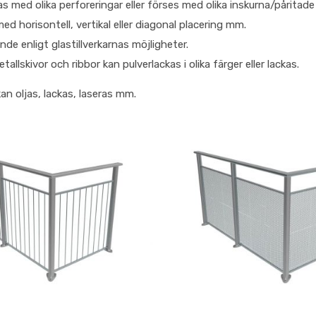
as med olika perforeringar eller förses med olika inskurna/påritade
ed horisontell, vertikal eller diagonal placering mm.
nde enligt glastillverkarnas möjligheter.
allskivor och ribbor kan pulverlackas i olika färger eller lackas.
an oljas, lackas, laseras mm.