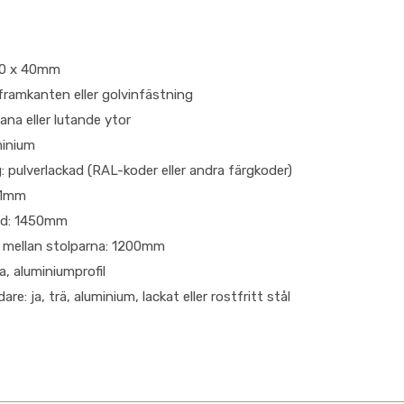
80 x 40mm
 framkanten eller golvinfästning
ana eller lutande ytor
minium
 pulverlackad (RAL-koder eller andra färgkoder)
21mm
jd: 1450mm
 mellan stolparna: 1200mm
a, aluminiumprofil
re: ja, trä, aluminium, lackat eller rostfritt stål