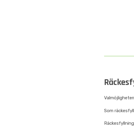
Räckesfy
Valmöjlighetern
Som räckesfyll
Räckesfyllning