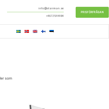
info@stairman.se
PRISFÖRFRÅGAN
+46725114184
ler som