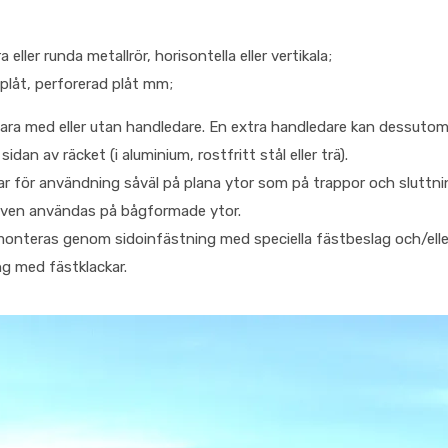
 eller runda metallrör, horisontella eller vertikala;
plåt, perforerad plåt mm;
ara med eller utan handledare. En extra handledare kan dessuto
idan av räcket (i aluminium, rostfritt stål eller trä).
r för användning såväl på plana ytor som på trappor och sluttni
även användas på bågformade ytor.
onteras genom sidoinfästning med speciella fästbeslag och/ell
ng med fästklackar.