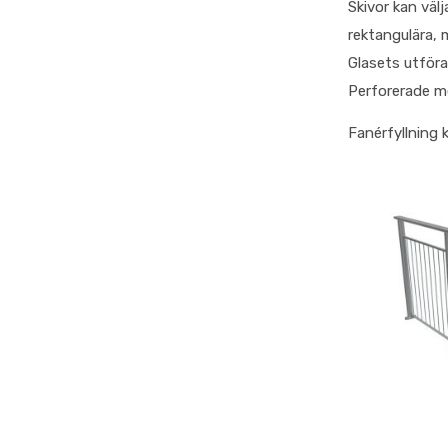
Skivor kan välj
rektangulära, m
Glasets utföra
Perforerade met
Fanérfyllning k