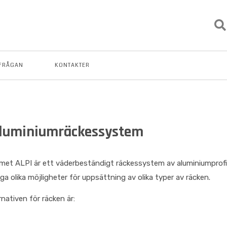
FRÅGAN
KONTAKTER
Aluminiumräckessystem
et ALPI är ett väderbeständigt räckessystem av aluminiumprofi
a olika möjligheter för uppsättning av olika typer av räcken.
rnativen för räcken är: