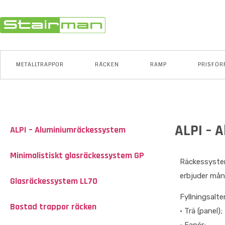
METALLTRAPPOR
RÄCKEN
RAMP
PRISFÖR
ALPI – 
ALPI – Aluminiumräckessystem
Minimalistiskt glasräckessystem GP
Räckessystem
erbjuder mång
Glasräckessystem LL70
Fyllningsalte
Bostad trappor räcken
• Trä (panel);