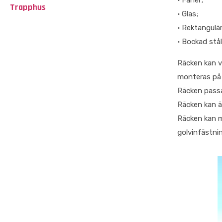
• Fanér;
Trapphus
• Glas;
• Rektangulära
• Bockad stål
Räcken kan v
monteras på s
Räcken passa
Räcken kan 
Räcken kan m
golvinfästni