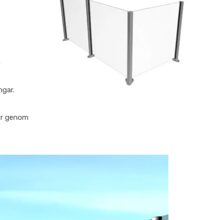
m
ngar.
er genom